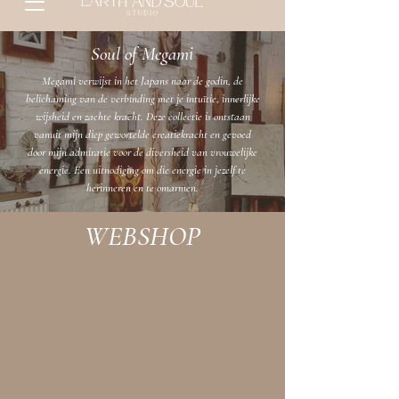
Soul of Megami
Megami verwijst in het Japans naar de godin, de
belichaming van de verbinding met je intuïtie, innerlijke
wijsheid en zachte kracht. Deze collectie is ontstaan
vanuit mijn diep gewortelde creatiekracht en gevoed
door mijn admiratie voor de diversheid van vrouwelijke
energie. Een uitnodiging om die energie in jezelf te
herinneren en te omarmen.
WEBSHOP
Sorry, het gevraagde product is niet beschikbaar
Producten zoeken
Winkelmandje
Cadeaubonnen
Toon prijzen
EUR