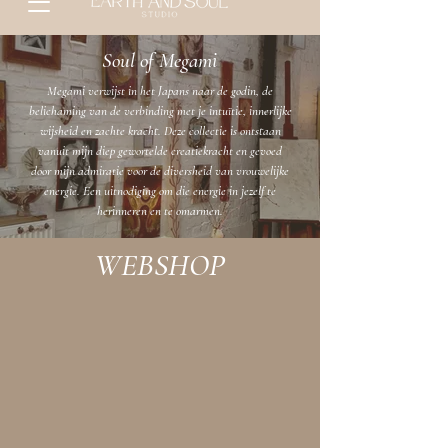
Soul of Megami
Megami verwijst in het Japans naar de godin, de
belichaming van de verbinding met je intuïtie, innerlijke
wijsheid en zachte kracht. Deze collectie is ontstaan
vanuit mijn diep gewortelde creatiekracht en gevoed
door mijn admiratie voor de diversheid van vrouwelijke
energie. Een uitnodiging om die energie in jezelf te
herinneren en te omarmen.
WEBSHOP
Sorry, het gevraagde product is niet beschikbaar
Producten zoeken
Winkelmandje
Cadeaubonnen
Toon prijzen
EUR